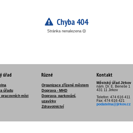
Chyba 404
Stránka nenalezena
ý úřad
Různé
Kontakt
Městský úřad Jirkov
elna
Organizace zřízené městem
nám. Dr. E. Beneše 1
431 11 Jirkov
ra úřadu
Doprava - MHD
 pracovních míst
Doprava- parkování,
Telefon: 474 616 411
Fax: 474 616 421
uzavírky
podatelna@jirkov.cz
Zdravotnictví