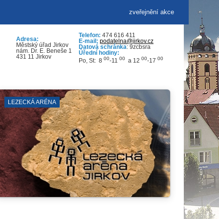
zveřejnění akce
Telefon:
474 616 411
Adresa:
E-mail:
podatelna@jirkov.cz
Městský úřad Jirkov
Datová schránka
: 9zcbsra
nám. Dr. E. Beneše 1
Úřední hodiny:
431 11 Jirkov
00
00
00
00
Po, St: 8
-11
a 12
-17
ZÁKLADNÍ ŠKOLY