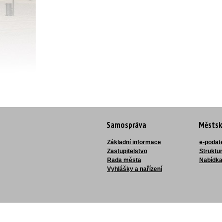
Samospráva
Městsk
Základní informace
e-podat
Zastupitelstvo
Struktu
Rada města
Nabídka
Vyhlášky a nařízení