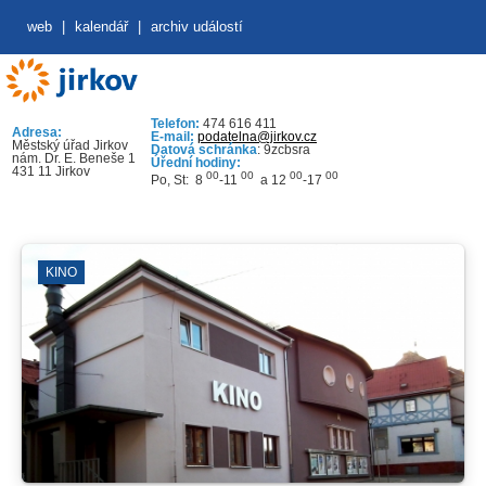
web
|
kalendář
|
archiv událostí
Telefon:
474 616 411
Adresa:
E-mail:
podatelna@jirkov.cz
Městský úřad Jirkov
Datová schránka
: 9zcbsra
nám. Dr. E. Beneše 1
Úřední hodiny:
431 11 Jirkov
00
00
00
00
Po, St: 8
-11
a 12
-17
KINO