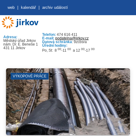
web
|
kalendář
|
archiv událostí
Telefon:
474 616 411
Adresa:
E-mail:
podatelna@jirkov.cz
Městský úřad Jirkov
Datová schránka
: 9zcbsra
nám. Dr. E. Beneše 1
Úřední hodiny:
431 11 Jirkov
00
00
00
00
Po, St: 8
-11
a 12
-17
VÝKOPOVÉ PRÁCE