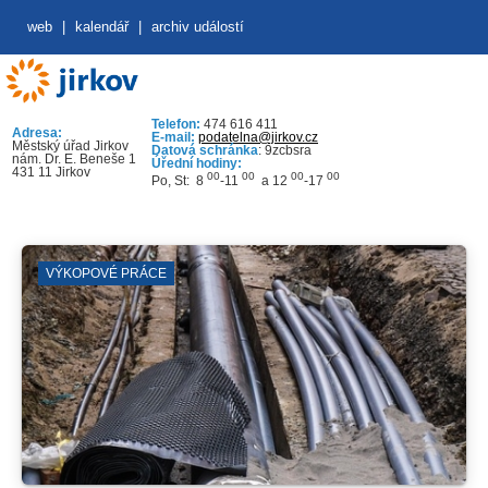
web
|
kalendář
|
archiv událostí
Telefon:
474 616 411
Adresa:
E-mail:
podatelna@jirkov.cz
Městský úřad Jirkov
Datová schránka
: 9zcbsra
nám. Dr. E. Beneše 1
Úřední hodiny:
431 11 Jirkov
00
00
00
00
Po, St: 8
-11
a 12
-17
VÝKOPOVÉ PRÁCE