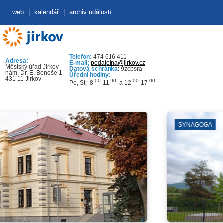
web
|
kalendář
|
archiv událostí
Telefon:
474 616 411
Adresa:
E-mail:
podatelna@jirkov.cz
Městský úřad Jirkov
Datová schránka
: 9zcbsra
nám. Dr. E. Beneše 1
Úřední hodiny:
431 11 Jirkov
00
00
00
00
Po, St: 8
-11
a 12
-17
SYNAGOGA