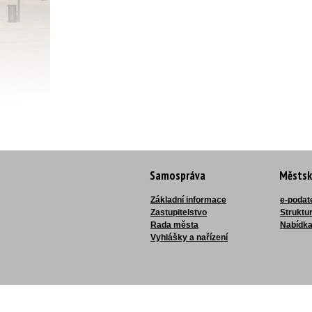
Samospráva
Městsk
Základní informace
e-podat
Zastupitelstvo
Struktu
Rada města
Nabídka
Vyhlášky a nařízení