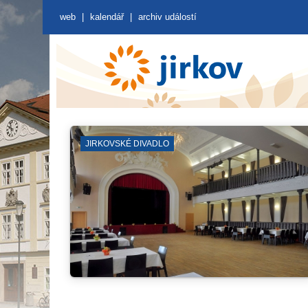
web
|
kalendář
|
archiv událostí
KÉ DIVADLO
KNIHOVNA