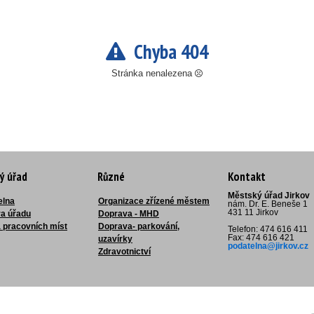
Chyba 404
Stránka nenalezena
ý úřad
Různé
Kontakt
Městský úřad Jirkov
elna
Organizace zřízené městem
nám. Dr. E. Beneše 1
431 11 Jirkov
ra úřadu
Doprava - MHD
 pracovních míst
Doprava- parkování,
Telefon: 474 616 411
Fax: 474 616 421
uzavírky
podatelna@jirkov.cz
Zdravotnictví