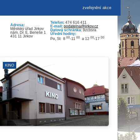
zveřejnění akce
Telefon:
474 616 411
Adresa:
E-mail:
podatelna@jirkov.cz
Městský úřad Jirkov
Datová schránka
: 9zcbsra
nám. Dr. E. Beneše 1
Úřední hodiny:
431 11 Jirkov
00
00
00
00
Po, St: 8
-11
a 12
-17
SPORTOVNÍ KLUBY