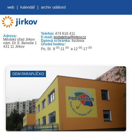
web
|
kalendář
|
archiv událostí
Telefon:
474 616 411
Adresa:
E-mail:
podatelna@jirkov.cz
Městský úřad Jirkov
Datová schránka
: 9zcbsra
nám. Dr. E. Beneše 1
Úřední hodiny:
431 11 Jirkov
00
00
00
00
Po, St: 8
-11
a 12
-17
DDM PARAPLÍČKO