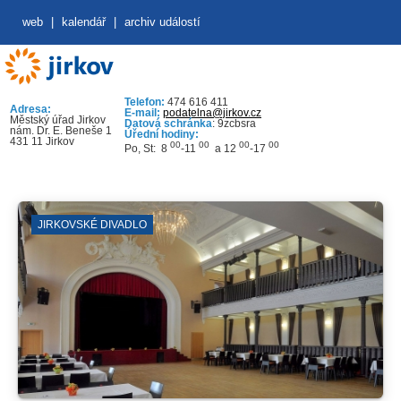
web
|
kalendář
|
archiv událostí
Telefon:
474 616 411
Adresa:
E-mail:
podatelna@jirkov.cz
Městský úřad Jirkov
Datová schránka
: 9zcbsra
nám. Dr. E. Beneše 1
Úřední hodiny:
431 11 Jirkov
00
00
00
00
Po, St: 8
-11
a 12
-17
JIRKOVSKÉ DIVADLO