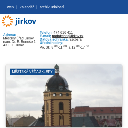
web
|
kalendář
|
archiv událostí
Telefon:
474 616 411
Adresa:
E-mail:
podatelna@jirkov.cz
Městský úřad Jirkov
Datová schránka
: 9zcbsra
nám. Dr. E. Beneše 1
Úřední hodiny:
431 11 Jirkov
00
00
00
00
Po, St: 8
-11
a 12
-17
MĚSTSKÁ VĚŽ A SKLEPY