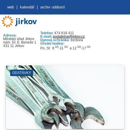
web
|
kalendář
|
archiv událostí
Telefon:
474 616 411
Adresa:
E-mail:
podatelna@jirkov.cz
Městský úřad Jirkov
Datová schránka
: 9zcbsra
nám. Dr. E. Beneše 1
Úřední hodiny:
431 11 Jirkov
00
00
00
00
Po, St: 8
-11
a 12
-17
ODSTÁVKY