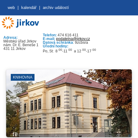
web
|
kalendář
|
archiv událostí
Telefon:
474 616 411
Adresa:
E-mail:
podatelna@jirkov.cz
Městský úřad Jirkov
Datová schránka
: 9zcbsra
nám. Dr. E. Beneše 1
Úřední hodiny:
431 11 Jirkov
00
00
00
00
Po, St: 8
-11
a 12
-17
KNIHOVNA