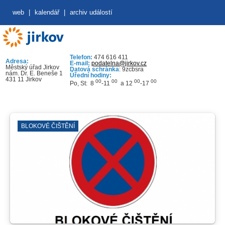
web
|
kalendář
|
archiv událostí
Telefon:
474 616 411
Adresa:
E-mail:
podatelna@jirkov.cz
Městský úřad Jirkov
Datová schránka
: 9zcbsra
nám. Dr. E. Beneše 1
Úřední hodiny:
431 11 Jirkov
00
00
00
00
Po, St: 8
-11
a 12
-17
BLOKOVÉ ČIŠTĚNÍ