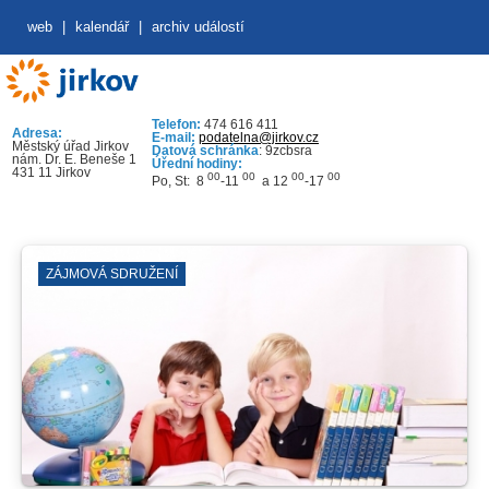
web
|
kalendář
|
archiv událostí
Telefon:
474 616 411
Adresa:
E-mail:
podatelna@jirkov.cz
Městský úřad Jirkov
Datová schránka
: 9zcbsra
nám. Dr. E. Beneše 1
Úřední hodiny:
431 11 Jirkov
00
00
00
00
Po, St: 8
-11
a 12
-17
ZÁJMOVÁ SDRUŽENÍ