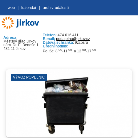
web
|
kalendář
|
archiv událostí
Telefon:
474 616 411
Adresa:
E-mail:
podatelna@jirkov.cz
Městský úřad Jirkov
Datová schránka
: 9zcbsra
nám. Dr. E. Beneše 1
Úřední hodiny:
431 11 Jirkov
00
00
00
00
Po, St: 8
-11
a 12
-17
VÝVOZ POPELNIC