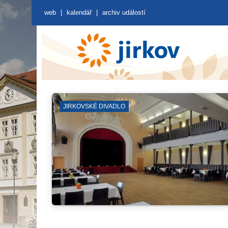
web
|
kalendář
|
archiv událostí
ODSTÁVKY
OT