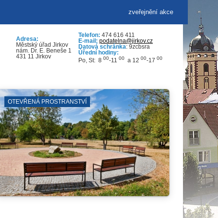
zveřejnění akce
Telefon:
474 616 411
Adresa:
E-mail:
podatelna@jirkov.cz
Městský úřad Jirkov
Datová schránka
: 9zcbsra
nám. Dr. E. Beneše 1
Úřední hodiny:
431 11 Jirkov
00
00
00
00
Po, St: 8
-11
a 12
-17
ZUŠ