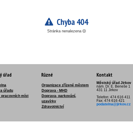
Chyba 404
Stránka nenalezena
ý úřad
Různé
Kontakt
Městský úřad Jirkov
elna
Organizace zřízené městem
nám. Dr. E. Beneše 1
431 11 Jirkov
ra úřadu
Doprava - MHD
 pracovních míst
Doprava- parkování,
Telefon: 474 616 411
Fax: 474 616 421
uzavírky
podatelna@jirkov.cz
Zdravotnictví