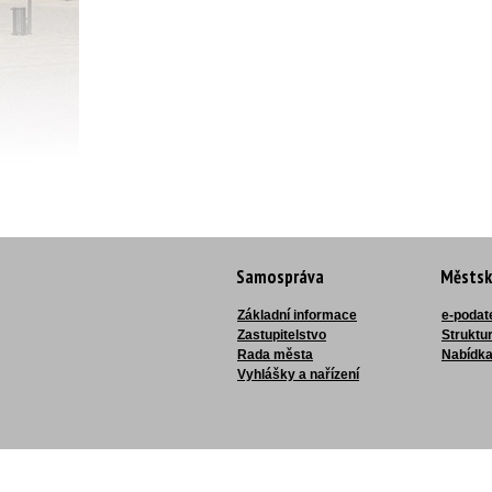
Samospráva
Městsk
Základní informace
e-podat
Zastupitelstvo
Struktu
Rada města
Nabídka
Vyhlášky a nařízení