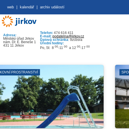
web
|
kalendář
|
archiv událostí
Telefon:
474 616 411
Adresa:
E-mail:
podatelna@jirkov.cz
Městský úřad Jirkov
Datová schránka
: 9zcbsra
nám. Dr. E. Beneše 1
Úřední hodiny:
431 11 Jirkov
00
00
00
00
Po, St: 8
-11
a 12
-17
TVÍ
SPORTOVNÍ KLUBY