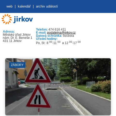
web
|
kalendář
|
archiv událostí
Telefon:
474 616 411
Adresa:
E-mail:
podatelna@jirkov.cz
Městský úřad Jirkov
Datová schránka
: 9zcbsra
nám. Dr. E. Beneše 1
Úřední hodiny:
431 11 Jirkov
00
00
00
00
Po, St: 8
-11
a 12
-17
ZÁBORY