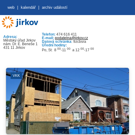
web
|
kalendář
|
archiv událostí
Telefon:
474 616 411
Adresa:
E-mail:
podatelna@jirkov.cz
Městský úřad Jirkov
Datová schránka
: 9zcbsra
nám. Dr. E. Beneše 1
Úřední hodiny:
431 11 Jirkov
00
00
00
00
Po, St: 8
-11
a 12
-17
VKK