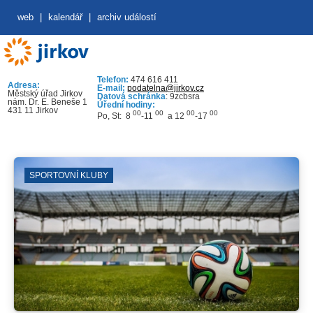
web
|
kalendář
|
archiv událostí
Telefon:
474 616 411
Adresa:
E-mail:
podatelna@jirkov.cz
Městský úřad Jirkov
Datová schránka
: 9zcbsra
nám. Dr. E. Beneše 1
Úřední hodiny:
431 11 Jirkov
00
00
00
00
Po, St: 8
-11
a 12
-17
SPORTOVNÍ KLUBY