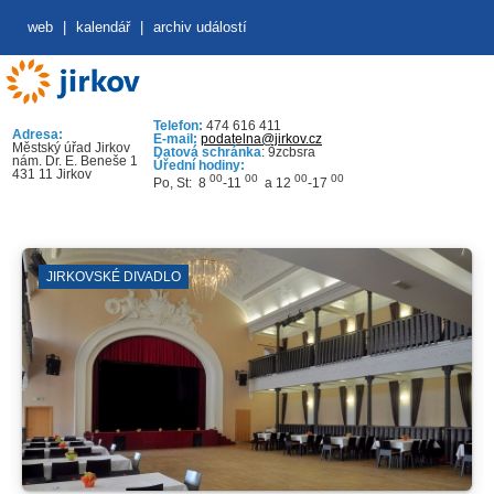
web
|
kalendář
|
archiv událostí
Telefon:
474 616 411
Adresa:
E-mail:
podatelna@jirkov.cz
Městský úřad Jirkov
Datová schránka
: 9zcbsra
nám. Dr. E. Beneše 1
Úřední hodiny:
431 11 Jirkov
00
00
00
00
Po, St: 8
-11
a 12
-17
JIRKOVSKÉ DIVADLO