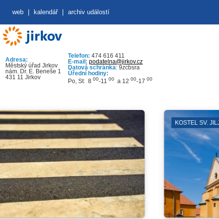
web
|
kalendář
|
archiv událostí
Telefon:
474 616 411
Adresa:
E-mail:
podatelna@jirkov.cz
Městský úřad Jirkov
Datová schránka
: 9zcbsra
nám. Dr. E. Beneše 1
Úřední hodiny:
431 11 Jirkov
00
00
00
00
Po, St: 8
-11
a 12
-17
KOSTEL SV. JILJÍ