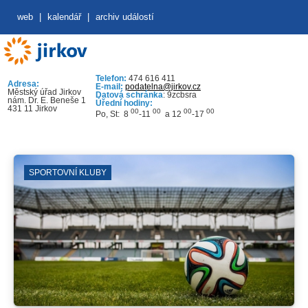
web
|
kalendář
|
archiv událostí
Telefon:
474 616 411
Adresa:
E-mail:
podatelna@jirkov.cz
Městský úřad Jirkov
Datová schránka
: 9zcbsra
nám. Dr. E. Beneše 1
Úřední hodiny:
431 11 Jirkov
00
00
00
00
Po, St: 8
-11
a 12
-17
SPORTOVNÍ KLUBY