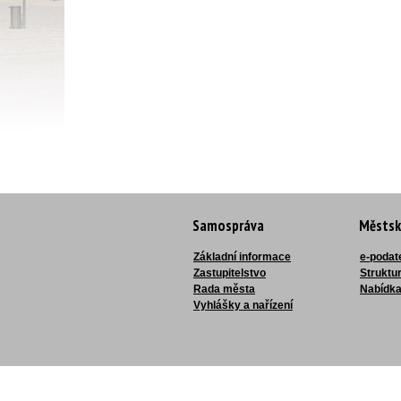
Samospráva
Městsk
Základní informace
e-podat
Zastupitelstvo
Struktu
Rada města
Nabídka
Vyhlášky a nařízení