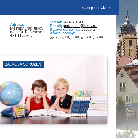
zveřejnění akce
Telefon:
474 616 411
Adresa:
E-mail:
podatelna@jirkov.cz
Městský úřad Jirkov
Datová schránka
: 9zcbsra
nám. Dr. E. Beneše 1
Úřední hodiny:
431 11 Jirkov
00
00
00
00
Po, St: 8
-11
a 12
-17
VÝKOPOVÉ PRÁCE