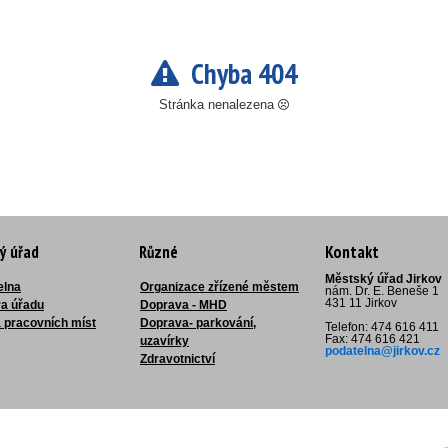
Chyba 404
Stránka nenalezena
ý úřad
Různé
Kontakt
Městský úřad Jirkov
elna
Organizace zřízené městem
nám. Dr. E. Beneše 1
431 11 Jirkov
ra úřadu
Doprava - MHD
 pracovních míst
Doprava- parkování,
Telefon: 474 616 411
Fax: 474 616 421
uzavírky
podatelna@jirkov.cz
Zdravotnictví