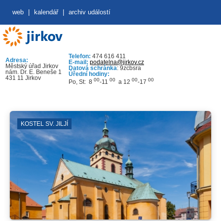
web
|
kalendář
|
archiv událostí
Telefon:
474 616 411
Adresa:
E-mail:
podatelna@jirkov.cz
Městský úřad Jirkov
Datová schránka
: 9zcbsra
nám. Dr. E. Beneše 1
Úřední hodiny:
431 11 Jirkov
00
00
00
00
Po, St: 8
-11
a 12
-17
KOSTEL SV. JILJÍ